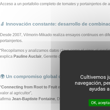
Acceso a un portafolio completo de tomates y portainjertos de 
🔬 Innovación constante: desarrollo de combina
Desde 2007,
Vilmorin
-Mikado realiza ensayos continuos en dife
portainjertos.
“Recopilamos y analizamos datos clave como el vigor, el rendi
explica
Pauline
Auclair
, Gerente de Producto.
🌍 Un compromiso global con el éxito de los agri
Cultivemos j
navegación, per
“
Connecting
from
Root
to
Fruit
es mucho más que un lema. Es
ayudas a
valor al agricultor”,
afirma
Jean-
Baptiste
Fontaine
,
Director
de Marketing Global.
OK, acepta