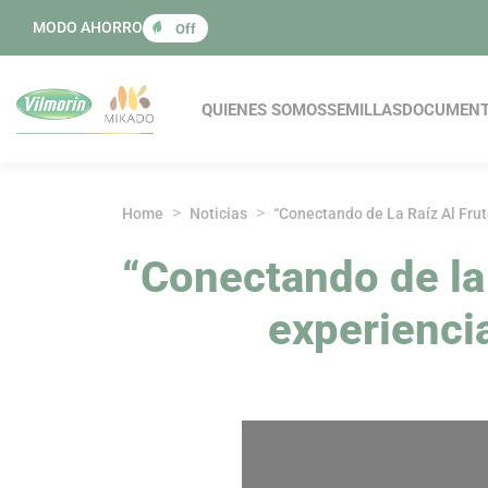
Panel de gestión de cookies
MODO AHORRO
Off
Navegación princi
QUIENES SOMOS
SEMILLAS
DOCUMEN
Home
Noticias
“Conectando de La Raíz Al Frut
“Conectando de la 
experiencia