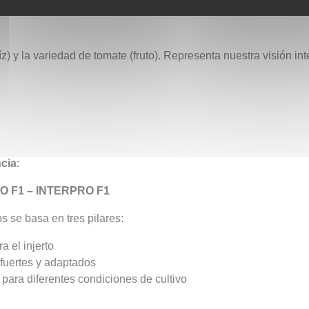
raíz) y la variedad de tomate (fruto). Representa nuestra visión
ncia
:
O F1 – INTERPRO F1
s se basa en tres pilares:
a el injerto
 fuertes y adaptados
para diferentes condiciones de cultivo