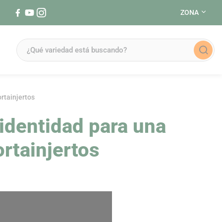
ZONA
Síguenos en Facebook (se abre en una nueva ventana)
Síguenos en YouTube (se abre en una nueva ventana)
Síguenos en Instagram (se abre en una nueva ventana)
rtainjertos
 identidad para una
ortainjertos