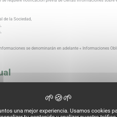
ro se requiere notificación previa de ciertas informaciones sobre
l de la Sociedad,
,
,
informaciones se denominarán en adelante « Informaciones Obli
ual
te Sitio, incluyendo sin restricciones, los textos, denominacione
s, diseños, sonidos y códigos HTLM (el « Contenido ») pertenece
Mikado que lo use o lo explote. El contenido está protegido por 
eglamentación y ley aplicable a la Propiedad Intelectual.
untos una mejor experiencia. Usamos cookies pa