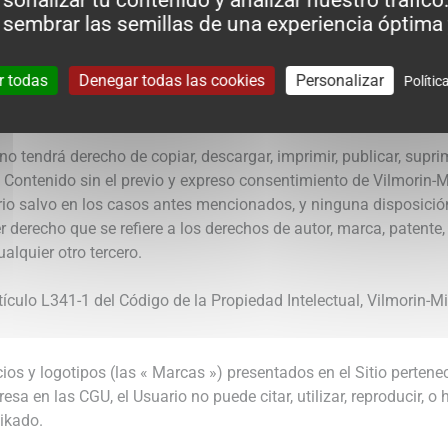
sonalizar tu contenido y analizar nuestro tráfico.
 copiar ciertos extractos del Contenido a reserva de que respeta 
 sembrar las semillas de una experiencia óptima 
ulo personal y no comercial, o utilización en el marco de sus rela
o del Contenido en otro Sitio Web o cualquier otro medio de comun
r todas
Denegar todas las cookies
Personalizar
Polític
l Contenido o crear derivados del Contenido, suprimir o modificar
tendrá derecho de copiar, descargar, imprimir, publicar, suprimir,
el Contenido sin el previo y expreso consentimiento de Vilmorin-M
uario salvo en los casos antes mencionados, y ninguna disposici
r derecho que se refiere a los derechos de autor, marca, patente
alquier otro tercero.
tículo L341-1 del Código de la Propiedad Intelectual, Vilmorin-M
ios y logotipos (las « Marcas ») presentados en el Sitio perten
esa en las CGU, el Usuario no puede citar, utilizar, reproducir, o 
Mikado.