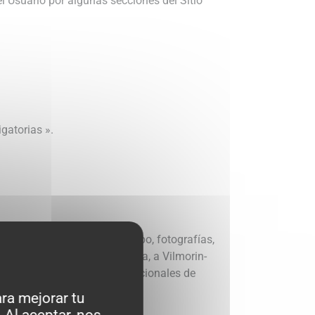
 el Usuario por algunas secciones del Sitio
gatorias ».
s, marcas, eslóganes, logotipo, fotografías,
n, salvo indicación en contra, a Vilmorin-
las leyes franceses e internacionales de
ra mejorar tu