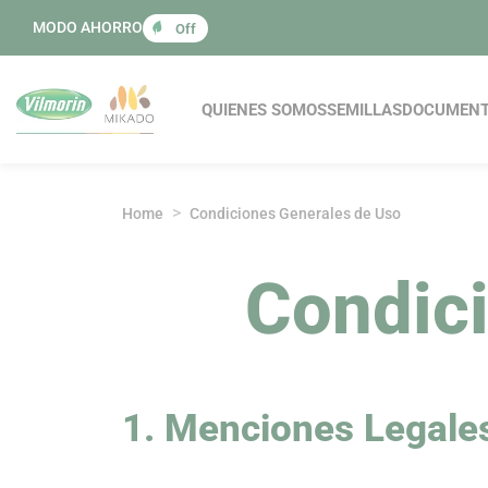
Panel de gestión de cookies
MODO AHORRO
Off
Navegación princi
QUIENES SOMOS
SEMILLAS
DOCUMEN
Home
Condiciones Generales de Uso
Condic
1. Menciones Legale