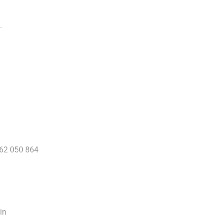
.
562 050 864
in