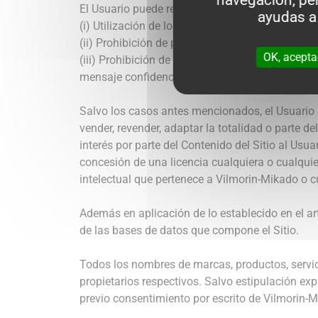
navegación, per
El Usuario puede registrar, imprimir, conservar y
ayudas a
(i) Utilización de los datos estrictamente a tít
(ii) Prohibición de publicar o enviar un extract
OK, acepta
(iii) Prohibición de cambiar, alterar, adaptar e
mensaje confidencial.
Salvo los casos antes mencionados, el Usuario no 
vender, revender, adaptar la totalidad o parte d
interés por parte del Contenido del Sitio al Us
concesión de una licencia cualquiera o cualquie
intelectual que pertenece a Vilmorin-Mikado o cu
Además en aplicación de lo establecido en el ar
de las bases de datos que compone el Sitio.
Todos los nombres de marcas, productos, servic
propietarios respectivos. Salvo estipulación expr
previo consentimiento por escrito de Vilmorin-