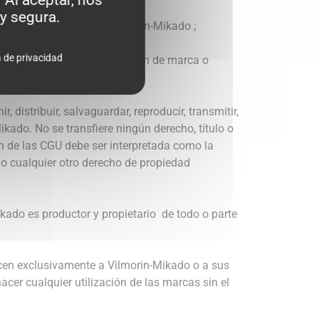
 Al aceptar, nos
las disposiciones siguientes :
y segura.
ciones comerciales con Vilmorin-Mikado ;
icación abierto al público;
a de privacidad
 derechos de autor, señalización de marca o
 distribuir, salvaguardar, reproducir, transmitir,
ikado. No se transfiere ningún derecho, título o
ón de las CGU debe ser interpretada como la
, o cualquier otro derecho de propiedad
ikado es productor y propietario de todo o parte
ecen exclusivamente a Vilmorin-Mikado o a sus
hacer cualquier utilización de las marcas sin el