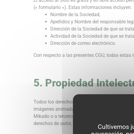
El acceso al Sitio es gratis y en libre acceso pe
(« formulario »). Estas informaciones incluyen:
Nombre de la Sociedad,
Apellidos y Nombre del responsable lega
Dirección de la Sociedad de que se trata
Actividad de la Sociedad de que se trata
Dirección de correo electrónico.
Con respecto a las presentes CGU, todas estas 
5. Propiedad Intelect
Todos los derechos sobre el contenido del presen
imágenes animadas o no, videos, gráficos, icono
Mikado o a terceros que autorizaron a Vilmorin-
derechos de autor, y por cualquier otra norma, r
Cultivemos j