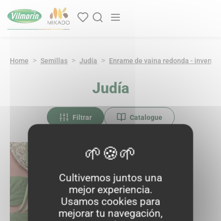
Panel de gestión de cookies
Navegación principal
Home
Semillas
Judía
Enrame de vaina redonda - invernad
Judía
Filtrar
Catalogue
Cultivemos juntos una
mejor experiencia.
Usamos cookies para
mejorar tu navegación,