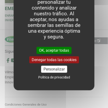
personalizar tu
contenido y analizar
EMERITE
nuestro tráfico. Al
ENRAME DE VAINA REDONDA -
aceptar, nos ayudas a
INVERNADERO Y CALLE
)
NA)
VENTANA)
sembrar las semillas de
una experiencia óptima
y segura.
OK, aceptar todas
Síguenos
Denegar todas las cookies
Síguenos en Facebook (se abre en una nueva ventana)
Síguenos en YouTube (se abre en una nueva ventana)
Síguenos en Instagram (se abre en una nueva ventana)
Personalizar
Vilmorin-Mikado
Semillas
Catàlogos
Noticias
Política de privacidad
Empleo
Contacto
Innovación e investigación
Condiciones Generales de Uso