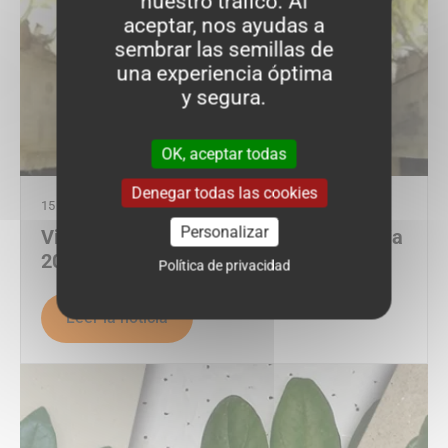
nuestro tráfico. Al
aceptar, nos ayudas a
sembrar las semillas de
una experiencia óptima
y segura.
OK, aceptar todas
Denegar todas las cookies
15 OCTUBRE 2018
Personalizar
Vilmorin presente en la bienal de Endibia
2018
Política de privacidad
Leer la noticia