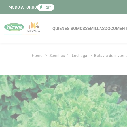
Panel de gestión de cookies
MODO AHORRO
Off
Navegación princi
QUIENES SOMOS
SEMILLAS
DOCUMEN
Home
Semillas
Lechuga
Batavia de invern