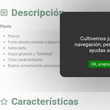
Descripción
Planta
Precoz
Cultivemos j
Porte abierto incluso a bajas temperaturas
navegación, per
Semi-recta
ayudas a
hojas gruesas y "blistered"
Color verde brillante
OK, acepta
Buena conservación poscosecha
Características