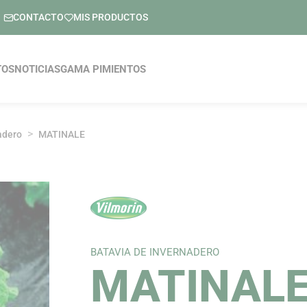
CONTACTO
MIS PRODUCTOS
pal
TOS
NOTICIAS
GAMA PIMIENTOS
adero
MATINALE
BATAVIA DE INVERNADERO
MATINAL