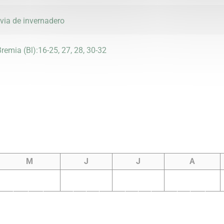
via de invernadero
 Bremia (Bl):16-25, 27, 28, 30-32
M
J
J
A